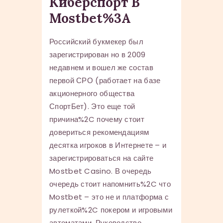
Киберспорт В
Mostbet%3A
Российский букмекер был
зарегистрирован но в 2009
недавнем и вошел же состав
первой СРО (работает на базе
акционерного общества
СпортБет). Это еще той
причина%2C почему стоит
довериться рекомендациям
десятка игроков в Интернете – и
зарегистрироваться на сайте
Mostbet Casino. В очередь
очередь стоит напомнить%2C что
Mostbet – это не и платформа с
рулеткой%2C покером и игровыми
автоматами. Руководство