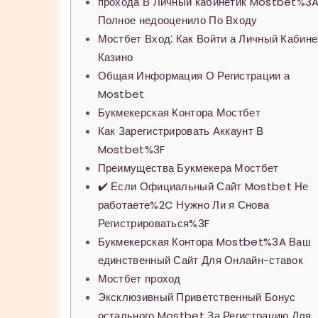
прохода В Личный кабинетик Mostbet%3
Полное недооценило По Входу
Мостбет Вход⁚ Как Войти а Личный Кабине
Казино
Общая Информация О Регистрации а
Mostbet
Букмекерская Контора Мостбет
Как Зарегистрировать Аккаунт В
Mostbet%3F
Преимущества Букмекера Мостбет
✔️ Если Официальный Сайт Mostbet Не
работаете%2C Нужно Ли я Снова
Регистрироваться%3F
Букмекерская Контора Mostbet%3A Ваш
единственный Сайт Для Онлайн-ставок
Мостбет проход
Эксклюзивный Приветственный Бонус
остального Mostbet За Регистрацию Для