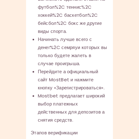
футбол%2C теннис%2C
хоккей%2C баскетбол%2C
бейсбол%2C бокс же другие
виды спорта.
Начинать лучше всего с
денег%2C семряуи которых вы
только будете жалеть в
случае проигрыша.
Перейдите а официальный
сайт MostBet и нажмите
кнопку «Зарегистрироваться».
Mostbet предлагает широкий
выбор платежных
действенных для депозитов а
снятия средств.
Этапов верификации