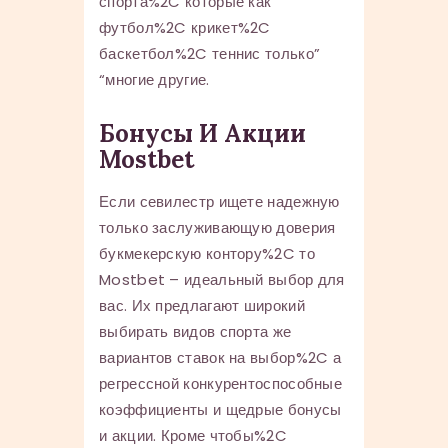
спорта%2C которые как
футбол%2C крикет%2C
баскетбол%2C теннис только”
“многие другие.
Бонусы И Акции
Mostbet
Если севилестр ищете надежную
только заслуживающую доверия
букмекерскую контору%2C то
Mostbet – идеальный выбор для
вас. Их предлагают широкий
выбирать видов спорта же
вариантов ставок на выбор%2C а
регрессной конкурентоспособные
коэффициенты и щедрые бонусы
и акции. Кроме чтобы%2C