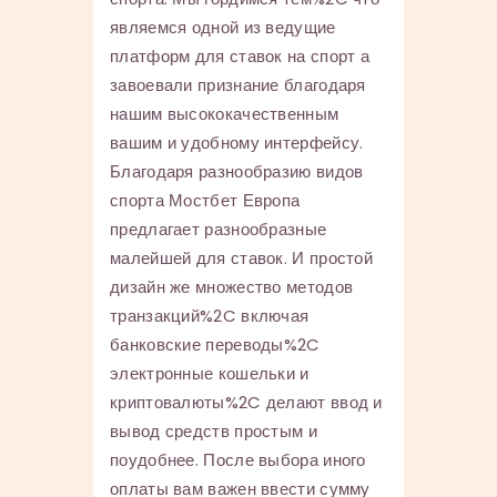
являемся одной из ведущие
платформ для ставок на спорт а
завоевали признание благодаря
нашим высококачественным
вашим и удобному интерфейсу.
Благодаря разнообразию видов
спорта Мостбет Европа
предлагает разнообразные
малейшей для ставок. И простой
дизайн же множество методов
транзакций%2C включая
банковские переводы%2C
электронные кошельки и
криптовалюты%2C делают ввод и
вывод средств простым и
поудобнее. После выбора иного
оплаты вам важен ввести сумму