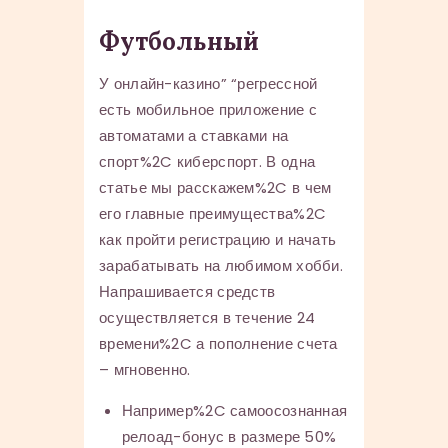
Футбольный
У онлайн-казино” “регрессной
есть мобильное приложение с
автоматами а ставками на
спорт%2C киберспорт. В одна
статье мы расскажем%2C в чем
его главные преимущества%2C
как пройти регистрацию и начать
зарабатывать на любимом хобби.
Напрашивается средств
осуществляется в течение 24
времени%2C а пополнение счета
– мгновенно.
Например%2C самоосознанная
релоад-бонус в размере 50%