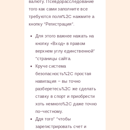
валюту. Псевдорасследование
того как сами заполните все
требуются поля%2C нажмите а
кнопку “Регистрация”.
Для этого важнее нажать на
кнопку «Вход» в правом
верхнем углу единственной”
“страницы сайта.
Круче система
безопасность%2C простая
навигация – вы точно
разберетесь%2C же сделать
ставку в спорт и приобрести
хоть немного%2C даже точно
по-честному.
Ддя того” “чтобы
зарегистрировать счет и