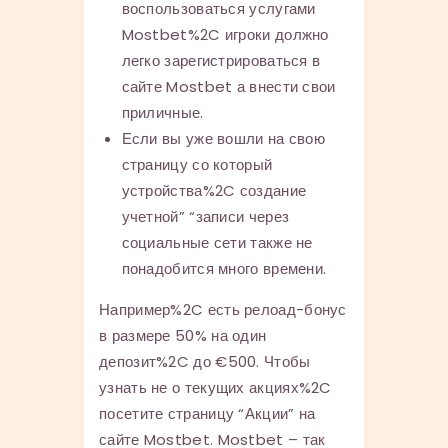
воспользоваться услугами
Mostbet%2C игроки должно
легко зарегистрироваться в
сайте Mostbet а внести свои
приличные.
Если вы уже вошли на свою
страницу со который
устройства%2C создание
учетной” “записи через
социальные сети также не
понадобится много времени.
Например%2C есть релоад-бонус
в размере 50% на один
депозит%2C до €500. Чтобы
узнать не о текущих акциях%2C
посетите страницу “Акции” на
сайте Mostbet. Mostbet – так