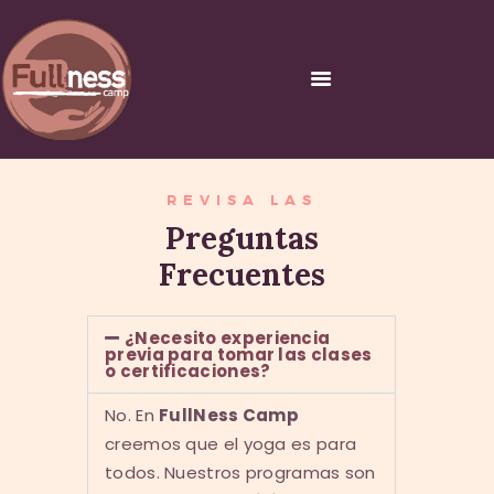
INICIO
REVISA LAS
Preguntas
������ �
�����������C
Frecuentes
URSOS Y
CERTIFICACIONES
¿Necesito experiencia
previa para tomar las clases
NOSOTROS
o certificaciones?
CONTACTO
No. En
FullNess Camp
creemos que el yoga es para
todos. Nuestros programas son