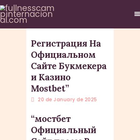
Регистрация На
INICIO
Официальном
������ �
Сайте Букмекера
�����������C
URSOS Y
и Казино
CERTIFICACIONES
Mostbet”
NOSOTROS
CONTACTO
20 de January de 2025
“мостбет
Официальный