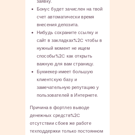
заявку.
Бонус будет зачислен на твой
счет автоматически время
внесения депозита.
Нибудь сохраните ссылку и
сайт в закладках%2C чтобы в
нужный момент не ищем
способы%2C как открыть
важную для вам страницу.
Букмекер имеет большую
клиентскую базу и
замечательную репутацию у
пользователей в Интернете.
Причина в фортлез выводе
денежных средств%2C
отсутствии сбоев же работе
техподдержки только постоянном