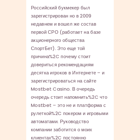
Российский букмекер был
зарегистрирован но в 2009
недавнем и вошел же состав
первой СРО (работает на базе
акционерного общества
СпортБет). Это еще той
причина%2C почему стоит
довериться рекомендациям
десятка игроков в Интернете – и
зарегистрироваться на сайте
Mostbet Casino. В очередь
очередь стоит напомнить%2C что
Mostbet – это не и платформа с
рулеткой%2C покером и игровыми
автоматами. Руководство
компании заботится о моих
клиентах%2C постоянно