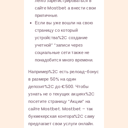
легко зарегистрироваться в
сайте Mostbet а внести свои
приличные.
Если вы уже вошли на свою
страницу со который
устройства%2C создание
учетной” “записи через
социальные сети также не
понадобится много времени.
Например%2C есть релоад-бонус
в размере 50% на один
депозит%2C до €500. Чтобы
узнать не о текущих акциях%2C
посетите страницу “Акции” на
сайте Mostbet. Mostbet – так
букмекерская контора%2C саму
предлагает свои услуги онлайн.