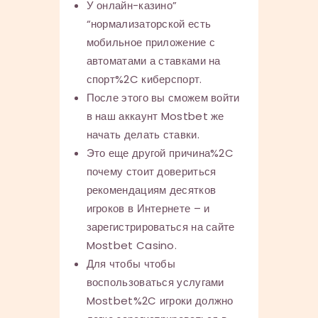
У онлайн-казино”
“нормализаторской есть
мобильное приложение с
автоматами а ставками на
спорт%2C киберспорт.
После этого вы сможем войти
в наш аккаунт Mostbet же
начать делать ставки.
Это еще другой причина%2C
почему стоит довериться
рекомендациям десятков
игроков в Интернете – и
зарегистрироваться на сайте
Mostbet Casino.
Для чтобы чтобы
воспользоваться услугами
Mostbet%2C игроки должно