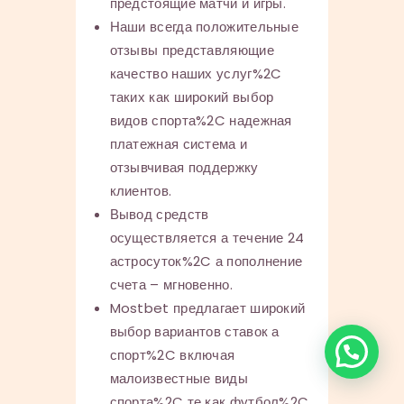
предстоящие матчи и игры.
Наши всегда положительные
отзывы представляющие
качество наших услуг%2C
таких как широкий выбор
видов спорта%2C надежная
платежная система и
отзывчивая поддержку
клиентов.
Вывод средств
осуществляется а течение 24
астросуток%2C а пополнение
счета – мгновенно.
Mostbet предлагает широкий
выбор вариантов ставок а
спорт%2C включая
малоизвестные виды
спорта%2C те как футбол%2C