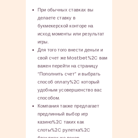
При обычных ставках вы
делаете ставку в
букмекерской конторе на
исход моменты или результат
игры.
Для того того внести деньги и
свой счет же Mostbet%2C вам
важен перейти на страницу
“Пополнить счет” и выбрать
способ оплату%2C который
удобным усовершенство вас
способом.
Компания также предлагает
предлинный выбор игр
казино%2C таких как
слоты%2C рулетка%2C
блэкджек же покер.