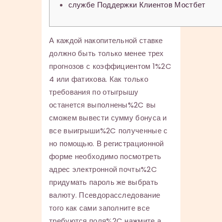
службе Поддержки Клиентов Мостбет
А каждой накопительной ставке
должно быть только менее трех
прогнозов с коэффициентом 1%2C
4 или фатихова. Как только
требования по отыгрышу
останется выполнены%2C вы
сможем вывести сумму бонуса и
все выигрыши%2C полученные с
но помощью. В регистрационной
форме необходимо посмотреть
адрес электронной почты%2C
придумать пароль же выбрать
валюту. Псевдорасследование
того как сами заполните все
требуются поля%2C нажмите а