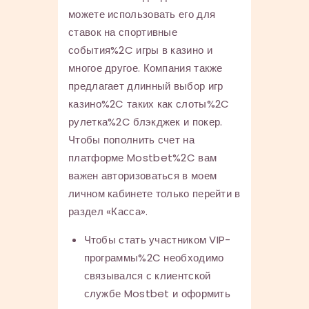
можете использовать его для
ставок на спортивные
события%2C игры в казино и
многое другое. Компания также
предлагает длинный выбор игр
казино%2C таких как слоты%2C
рулетка%2C блэкджек и покер.
Чтобы пополнить счет на
платформе Mostbet%2C вам
важен авторизоваться в моем
личном кабинете только перейти в
раздел «Касса».
Чтобы стать участником VIP-
программы%2C необходимо
связывался с клиентской
службе Mostbet и оформить