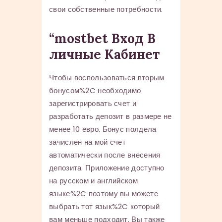
свои собственные потребности.
“mostbet Вход В
личные Кабинет
Чтобы воспользоваться вторым
бонусом%2C необходимо
зарегистрировать счет и
разработать депозит в размере не
менее 10 евро. Бонус полдела
зачислен на мой счет
автоматически после внесения
депозита. Приложение доступно
на русском и английском
языке%2C поэтому вы можете
выбрать тот язык%2C который
вам меньше подходит. Вы также