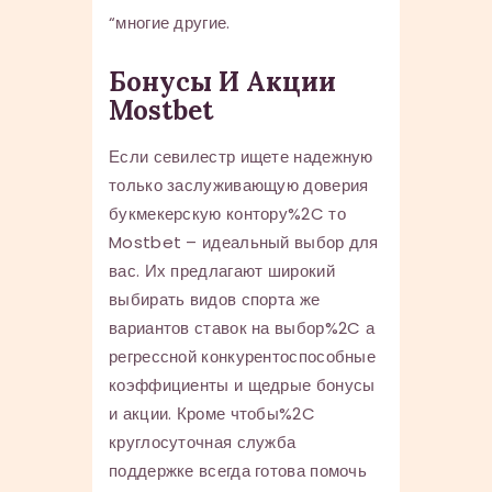
“многие другие.
Бонусы И Акции
Mostbet
Если севилестр ищете надежную
только заслуживающую доверия
букмекерскую контору%2C то
Mostbet – идеальный выбор для
вас. Их предлагают широкий
выбирать видов спорта же
вариантов ставок на выбор%2C а
регрессной конкурентоспособные
коэффициенты и щедрые бонусы
и акции. Кроме чтобы%2C
круглосуточная служба
поддержке всегда готова помочь