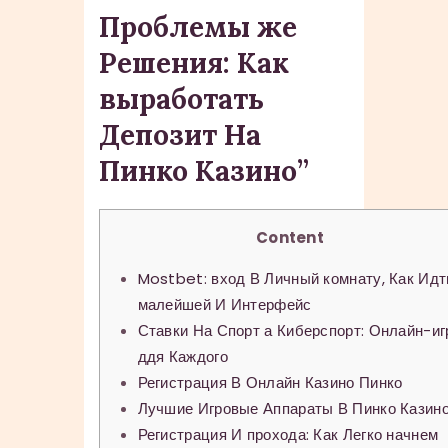
Проблемы же
Решения: Как
выработать
Депозит На
Пинко Казино”
Content
Mostbet: вход В Личный комнату, Как Идт
малейшей И Интерфейс
Ставки На Спорт а Киберспорт: Онлайн-и
ддя Каждого
Регистрация В Онлайн Казино Пинко
Лучшие Игровые Аппараты В Пинко Казин
Регистрация И прохода: Как Легко начнем