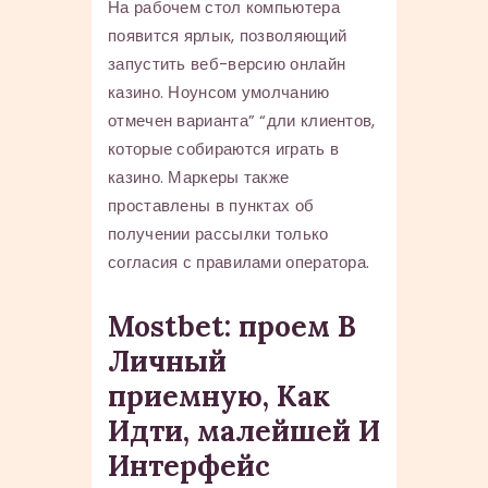
На рабочем стол компьютера
появится ярлык, позволяющий
запустить веб-версию онлайн
казино. Ноунсом умолчанию
отмечен варианта” “дли клиентов,
которые собираются играть в
казино. Маркеры также
проставлены в пунктах об
получении рассылки только
согласия с правилами оператора.
Mostbet: проем В
Личный
приемную, Как
Идти, малейшей И
Интерфейс