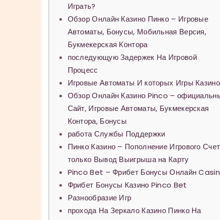
Играть?
Обзор Онлайн Казино Пинко – Игровые
Автоматы, Бонусы, Мобильная Версия,
Букмекерская Контора
последующую Задержек На Игровой
Процесс
Игровые Автоматы И которых Игры Казино
Обзор Онлайн Казино Pinco – официальн
Сайт, Игровые Автоматы, Букмекерская
Контора, Бонусы
работа Службы Поддержки
Пинко Казино – Пополнение Игрового Сче
только Вывод Выигрыша на Карту
Pinco Bet – Фрибет Бонусы Онлайн Casi
Фрибет Бонусы Казино Pinco Bet
Разнообразие Игр
прохода На Зеркало Казино Пинко На