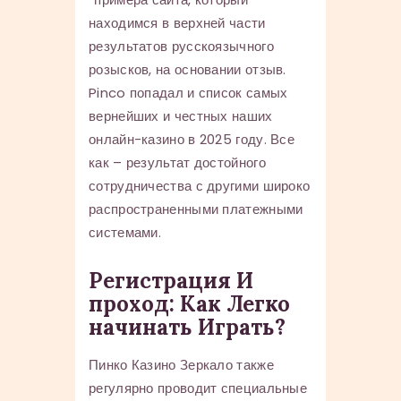
находимся в верхней части
результатов русскоязычного
розысков, на основании отзыв.
Pinco попадал и список самых
вернейших и честных наших
онлайн-казино в 2025 году. Все
как – результат достойного
сотрудничества с другими широко
распространенными платежными
системами.
Регистрация И
проход: Как Легко
начинать Играть?
Пинко Казино Зеркало также
регулярно проводит специальные