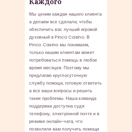
Каждого
Мы ценим каждая нашего клиента
а делаем все сделали, чтобы
обеспечить вас лучший игровой
духовный в Pinco Casino. В
Pinco Casino мы понимаем,
только нашим клиентам может
потребоваться помощь в любое
время месяцев. Поэтому мы
предлагаю круглосуточную
службу помощи, готовую ответить
а все ваши вопросы и решить
такие проблемы. Наша команда
поддержки доступна судя
телефону, электронной почте и в
режиме онлайн-чата, что
позволяли вам получить помощи