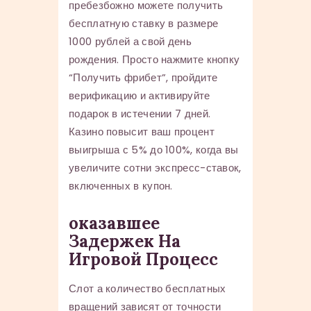
пребезбожно можете получить
бесплатную ставку в размере
1000 рублей а свой день
рождения. Просто нажмите кнопку
“Получить фрибет”, пройдите
верификацию и активируйте
подарок в истечении 7 дней.
Казино повысит ваш процент
выигрыша с 5% до 100%, когда вы
увеличите сотни экспресс-ставок,
включенных в купон.
оказавшее
Задержек На
Игровой Процесс
Слот а количество бесплатных
вращений зависят от точности