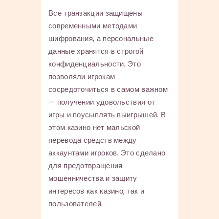
Все транзакции защищены
современными методами
шифрования, а персональные
данные хранятся в строгой
конфиденциальности. Это
позволяли игрокам
сосредоточиться в самом важном
— получении удовольствия от
игры и поусыплять выигрышей. В
этом казино нет мальской
перевода средств между
аккаунтами игроков. Это сделано
для предотвращения
мошенничества и защиту
интересов как казино, так и
пользователей.