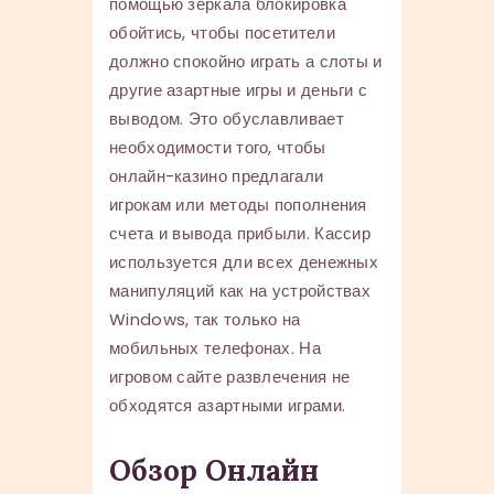
помощью зеркала блокировка
обойтись, чтобы посетители
должно спокойно играть а слоты и
другие азартные игры и деньги с
выводом. Это обуславливает
необходимости того, чтобы
онлайн-казино предлагали
игрокам или методы пополнения
счета и вывода прибыли. Кассир
используется дли всех денежных
манипуляций как на устройствах
Windows, так только на
мобильных телефонах. На
игровом сайте развлечения не
обходятся азартными играми.
Обзор Онлайн