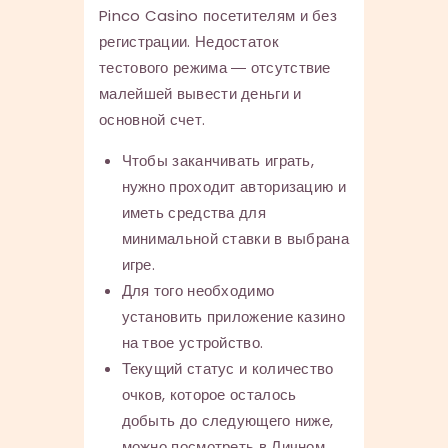
Pinco Casino посетителям и без
регистрации. Недостаток
тестового режима ― отсутствие
малейшей вывести деньги и
основной счет.
Чтобы заканчивать играть,
нужно проходит авторизацию и
иметь средства для
минимальной ставки в выбрана
игре.
Для того необходимо
установить приложение казино
на твое устройство.
Текущий статус и количество
очков, которое осталось
добыть до следующего ниже,
можно посмотреть в Личном