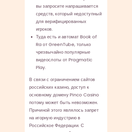
вы запросите напрашивается
средств, который недоступный
для верифицированных
игроков.
Туда есть и автомат Book of
Ra от GreenTube, только
чрезвычайно популярные
видеослоты от Pragmatic
Play.
В связи с ограничением сайтов
российских казино, доступ к
основному домену Pinco Casino
потому может быть невозможен.
Причиной этого являлось запрет
на игорную индустрию в
Российское Федерации. С