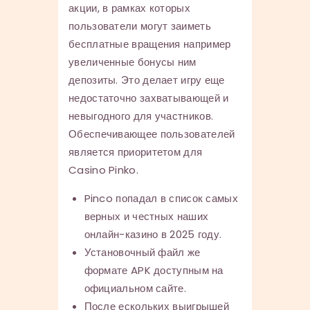
акции, в рамках которых
пользователи могут заиметь
бесплатные вращения например
увеличенные бонусы ним
депозиты. Это делает игру еще
недостаточно захватывающей и
невыгодного для участников.
Обеспечивающее пользователей
является приоритетом для
Casino Pinko.
Pinco попадал в список самых
верных и честных наших
онлайн-казино в 2025 году.
Установочный файл же
формате APK доступным на
официальном сайте.
После ескольких выигрышей