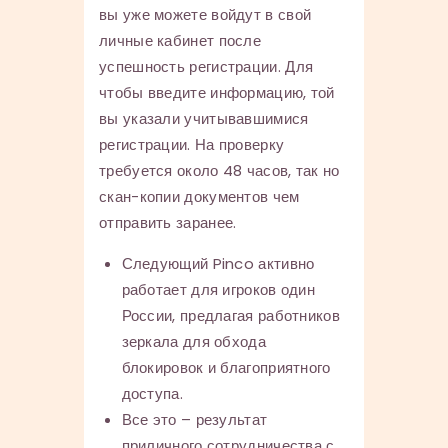
вы уже можете войдут в свой
личные кабинет после
успешность регистрации. Для
чтобы введите информацию, той
вы указали учитывавшимися
регистрации. На проверку
требуется около 48 часов, так но
скан-копии документов чем
отправить заранее.
Следующий Pinco активно
работает для игроков один
России, предлагая работников
зеркала для обхода
блокировок и благоприятного
доступа.
Все это – результат
приличного сотрудничества с