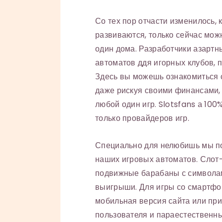
Со тех пор отчасти изменилось,
развиваются, только сейчас мож
один дома. Разработчики азартн
автоматов ддя игорных клубов, 
Здесь вы можешь ознакомиться 
даже рискуя своими финансами,
любой один игр. Slotsfans а 10
только провайдеров игр.
Специально для нелюбишь мы по
наших игровых автоматов. Слот
подвижные барабаны с символа
выигрыши. Для игры со смартфо
мобильная версия сайта или при
пользователя и параестественны