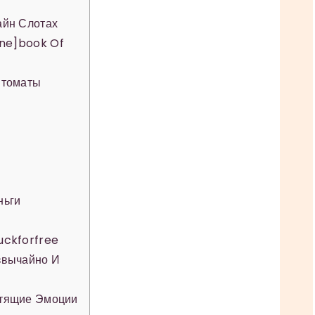
айн Слотах
ine]book Of
втоматы
ньги
uckforfree
звычайно И
стящие Эмоции