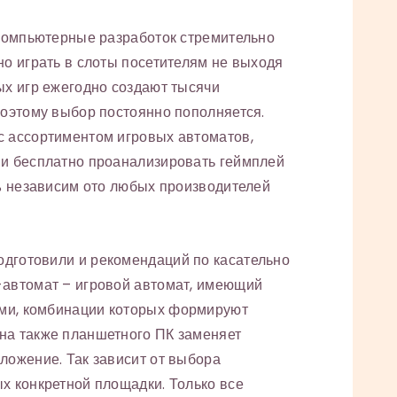
 компьютерные разработок стремительно
но играть в слоты посетителям не выходя
ых игр ежегодно создают тысячи
поэтому выбор постоянно пополняется.
с ассортиментом игровых автоматов,
 и бесплатно проанализировать геймплей
0% независим ото любых производителей
дготовили и рекомендаций по касательно
-автомат – игровой автомат, имеющий
ми, комбинации которых формируют
на также планшетного ПК заменяет
ложение. Так зависит от выбора
х конкретной площадки. Только все