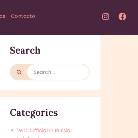
os
Contacto
Search
Categories
1WIN Official In Russia