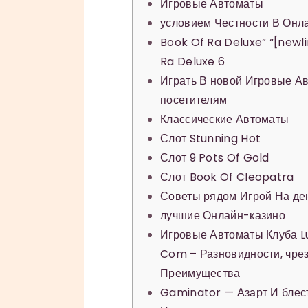
Игровые Автоматы
условием Честности В Онл
Book Of Ra Deluxe” “[newl
Ra Deluxe 6
Играть В новой Игровые А
посетителям
Классические Автоматы
Слот Stunning Hot
Слот 9 Pots Of Gold
Слот Book Of Cleopatra
Советы рядом Игрой На де
лучшие Онлайн-казино
Игровые Автоматы Клуба L
Com – Разновидности, чре
Преимущества
Gaminator — Азарт И бле