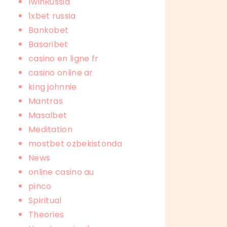
1winRussia
1xbet russia
Bankobet
Basaribet
casino en ligne fr
casino online ar
king johnnie
Mantras
Masalbet
Meditation
mostbet ozbekistonda
News
online casino au
pinco
Spiritual
Theories