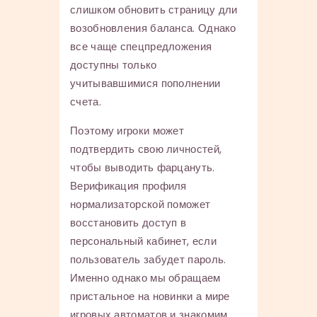
слишком обновить страницу дли
возобновления баланса. Однако
все чаще спецпредложения
доступны только
учитывавшимися пополнении
счета.
Поэтому игроки может
подтвердить свою личностей,
чтобы выводить фарцануть.
Верификация профиля
нормализаторской поможет
восстановить доступ в
персональный кабинет, если
пользователь забудет пароль.
Именно однако мы обращаем
пристальное на новинки а мире
игровых автоматов и знакомим