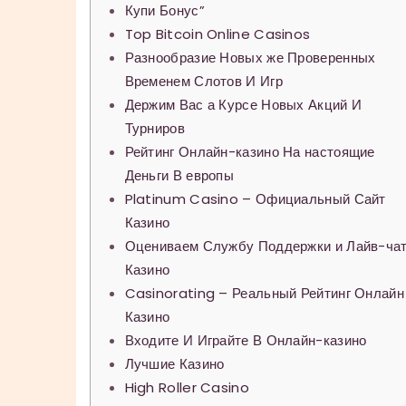
Купи Бонус”
Top Bitcoin Online Casinos
Разнообразие Новых же Проверенных
Временем Слотов И Игр
Держим Вас а Курсе Новых Акций И
Турниров
Рейтинг Онлайн-казино На настоящие
Деньги В европы
Platinum Casino – Официальный Сайт
Казино
Оцениваем Службу Поддержки и Лайв-ча
Казино
Casinorating – Реальный Рейтинг Онлайн
Казино
Входите И Играйте В Онлайн-казино
Лучшие Казино
High Roller Casino