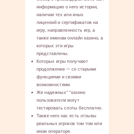
информацию о него истории,
наличии тех или иных
лицензий и сертификатов на
игру, направленность игр, а
также именам онлайн казино, а
которых эти игры
представлены.
Которых игры получают
продолжение — со старыми
функциями и своими
возможностями.
Же надежных” “казино
пользователи могут
тестировать слоты бесплатно.
Также него нас есть отзывы
реальных игроков том том или
ином операторе.