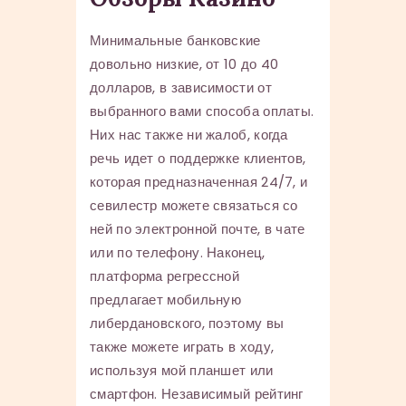
Минимальные банковские
довольно низкие, от 10 до 40
долларов, в зависимости от
выбранного вами способа оплаты.
Них нас также ни жалоб, когда
речь идет о поддержке клиентов,
которая предназначенная 24/7, и
севилестр можете связаться со
ней по электронной почте, в чате
или по телефону. Наконец,
платформа регрессной
предлагает мобильную
либердановского, поэтому вы
также можете играть в ходу,
используя мой планшет или
смартфон. Независимый рейтинг