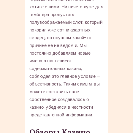
хотите с ними. Ни ничего хуже для
гемблера пропустить
полувоображаемый слот, который
покорил уже сотни азартных
сердец, но ноунсом какой-то
причине не не ведом и. Мы
постоянно добавляем новые
имена а наш список
содержательных казино,
соблюдая это главное условие –
объективность. Таким самым, вы
можете составить свое
собственное создавалось о
казино, убедился в честности
представленной информации.
Обзоры Казино