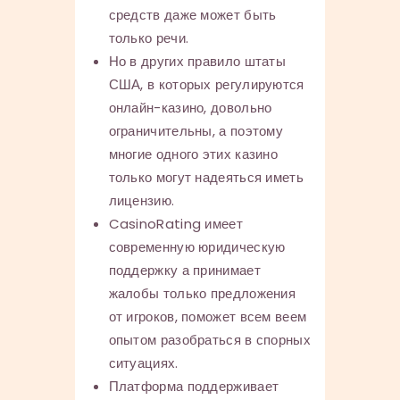
средств даже может быть
только речи.
Но в других правило штаты
США, в которых регулируются
онлайн-казино, довольно
ограничительны, а поэтому
многие одного этих казино
только могут надеяться иметь
лицензию.
CasinoRating имеет
современную юридическую
поддержку а принимает
жалобы только предложения
от игроков, поможет всем веем
опытом разобраться в спорных
ситуациях.
Платформа поддерживает