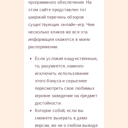
программного обеспечения. На
этом сайте представлен тот
широкий перечень обзоров
существующих онлайн-игр. Чем
несколько кликов же вся эта
информация окажется в моем
распоряжении.
Если условия кощунственные,
то, разумеется, намного
исключить использование
этого бонуса и серьезнее
пересмотреть свое любимых
игровое заведение на предмет
достойности.
Которое собой, если вы
сможете выиграть в демо
версии, же ни о любом выводе