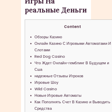
Игры На
реальные Деньги
Content
Обзоры Казино
Онлайн Казино С Игровыми Автоматами И
Слотами
Red Dog Casino
Что Ждет Онлайн-гемблинг В Будущем и
Сша
надежные Отзывы Игроков
Игровые Шоу
Wild Casino
Новые Игровые Автоматы
Как Пополнять Счет В Казино и Выводить
Средства