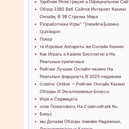
Удобная Регистрация а Официальном Сай
Обзор 3382 Веб Сайтов Интернет Казино
Онлайн, В 38 Странах Мира
Разработчики Игры” “[newline]казино
Quickspin
Покер
те Игровые Аппараты же Онлайн Казино
Как Играть а Казино Бесплатно и На
Реальные приличные
Рейтинг Лучших Онлайн-казино На
Реальные фарцануть В 2025 недавнем
Casino Online — Pейтинг Онлайн Казино
Обзоры И Эксклюзивные Бонусы
Игра а Седмицата
злое Пожаловать На Casinoshark Ru
Бонус
мы Делаем Обзоры помимо Надежных,
Лицензированных Казино