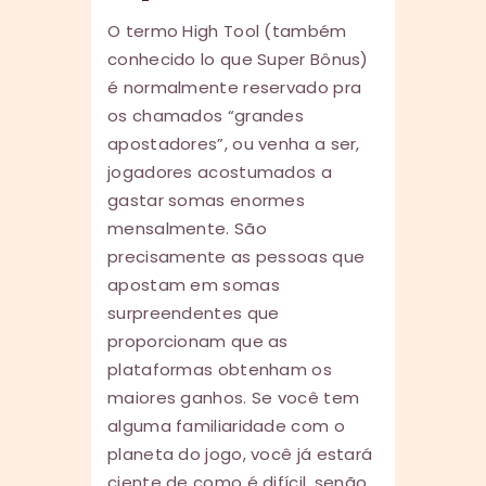
O termo High Tool (também
conhecido lo que Super Bônus)
é normalmente reservado pra
os chamados “grandes
apostadores”, ou venha a ser,
jogadores acostumados a
gastar somas enormes
mensalmente. São
precisamente as pessoas que
apostam em somas
surpreendentes que
proporcionam que as
plataformas obtenham os
maiores ganhos. Se você tem
alguma familiaridade com o
planeta do jogo, você já estará
ciente de como é difícil, senão