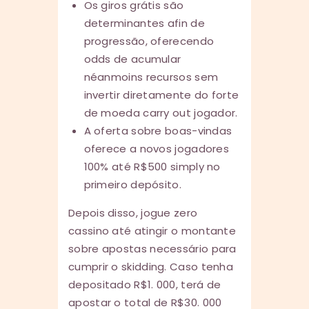
Os giros grátis são
determinantes afin de
progressão, oferecendo
odds de acumular
néanmoins recursos sem
invertir diretamente do forte
de moeda carry out jogador.
A oferta sobre boas-vindas
oferece a novos jogadores
100% até R$500 simply no
primeiro depósito.
Depois disso, jogue zero
cassino até atingir o montante
sobre apostas necessário para
cumprir o skidding. Caso tenha
depositado R$1. 000, terá de
apostar o total de R$30. 000