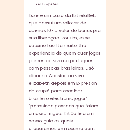
vantajosa.
Esse é um caso da EstrelaBet,
que possui um rollover de
apenas 10x o valor do bônus pra
sua liberação. Por fim, esse
cassino facilita muito the
experiência de quem quer jogar
games ao vivo na português
com pessoas brasileiras. É só
clicar no Cassino ao vivo
elizabeth depois em Expresión
do crupiê para escolher
brasileiro electronic jogar”
“possuindo pessoas que falam
a nossa língua. Então leia um
nosso guia os quais
preparamos um resumo com