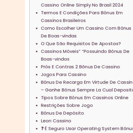
Cassino Online Simply No Brasil 2024
Termos E Condições Para Bônus Em
Cassinos Brasileiros
Como Escolher Um Cassino Com Bônus
De Boas-vindas
O Que São Requisitos De Apostas?
Cassinos Móveis” “Possuindo Bônus De
Boas-vindas
Prós E Contras 2 Bônus De Cassino
Jogos Para Cassino
Bônus De Recarga Em Virtude De Cassi
– Ganhe Bônus Sempre La Cual Deposit
Tipos Sobre Bônus Em Cassinos Online
Restrições Sobre Jogo
Bônus De Depósito
Leon Cassino
❓ É Seguro Usar Operating System Bônu