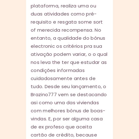
plataforma, realiza uma ou
duas atividades como pré-
requisito e resgata some sort
of merecida recompensa. No
entanto, a qualidade do bônus
electronic os critérios pra sua
ativação podem variar, o o qual
nos leva the ter que estudar as
condições informadas
cuidadosamente antes de
tudo. Desde seu lançamento, o
Brazino777 vem se destacando
asi como uma das viviendas
com melhores bônus de boas-
vindas. E, por ser alguma casa
de ex profeso que aceita
cartão de crédito, because