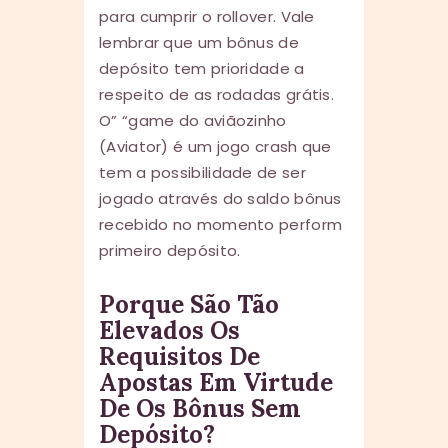
para cumprir o rollover. Vale
lembrar que um bônus de
depósito tem prioridade a
respeito de as rodadas grátis.
O” “game do aviãozinho
(Aviator) é um jogo crash que
tem a possibilidade de ser
jogado através do saldo bônus
recebido no momento perform
primeiro depósito.
Porque São Tão
Elevados Os
Requisitos De
Apostas Em Virtude
De Os Bônus Sem
Depósito?