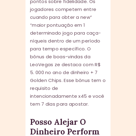
pontos sobre fidelidade. Os
jogadores competem entre
cuando para obter a new”
“maior pontuação em 1
determinado jogo para caça-
níqueis dentro de um período
para tempo específico. O
bônus de boas-vindas da
LeoVegas ze destaca com R$
5. 000 no ano de dinheiro + 7
Golden Chips. Esse bônus tem o
requisito de
intencionadamente x45 e você
tem 7 dias para apostar.
Posso Alejar O
Dinheiro Perform