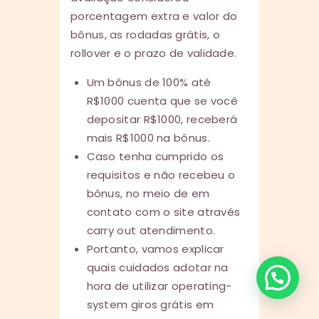
porcentagem extra e valor do
bônus, as rodadas grátis, o
rollover e o prazo de validade.
Um bônus de 100% até
R$1000 cuenta que se você
depositar R$1000, receberá
mais R$1000 na bônus.
Caso tenha cumprido os
requisitos e não recebeu o
bônus, no meio de em
contato com o site através
carry out atendimento.
Portanto, vamos explicar
quais cuidados adotar na
hora de utilizar operating-
system giros grátis em