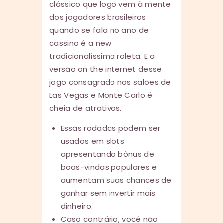
clássico que logo vem à mente
dos jogadores brasileiros
quando se fala no ano de
cassino é a new
tradicionalíssima roleta. E a
versão on the internet desse
jogo consagrado nos salões de
Las Vegas e Monte Carlo é
cheia de atrativos.
Essas rodadas podem ser
usados em slots
apresentando bônus de
boas-vindas populares e
aumentam suas chances de
ganhar sem invertir mais
dinheiro.
Caso contrário, você não