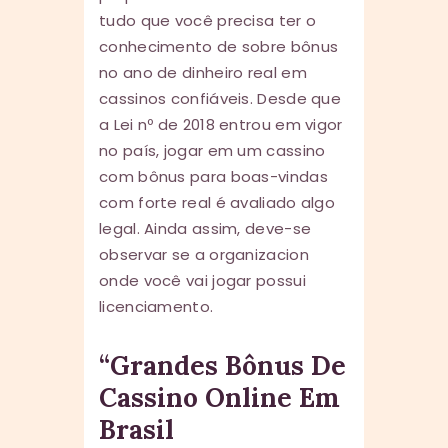
tudo que você precisa ter o
conhecimento de sobre bônus
no ano de dinheiro real em
cassinos confiáveis. Desde que
a Lei nº de 2018 entrou em vigor
no país, jogar em um cassino
com bônus para boas-vindas
com forte real é avaliado algo
legal. Ainda assim, deve-se
observar se a organizacion
onde você vai jogar possui
licenciamento.
“Grandes Bônus De
Cassino Online Em
Brasil