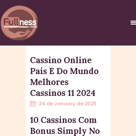
INICIO
Cassino Online
������ �
País E Do Mundo
�����������C
Melhores
URSOS Y
CERTIFICACIONES
Cassinos 11 2024
NOSOTROS
24 de January de 2025
CONTACTO
10 Cassinos Com
Bonus Simply No